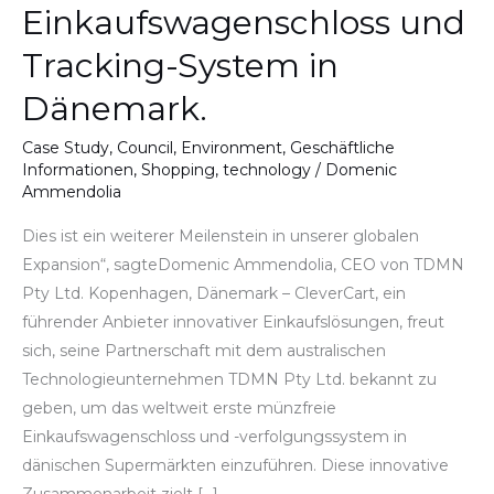
Einkaufswagenschloss und
Tracking-
System
Tracking-System in
in
Dänemark.
Dänemark.
Case Study
,
Council
,
Environment
,
Geschäftliche
Informationen
,
Shopping
,
technology
/
Domenic
Ammendolia
Dies ist ein weiterer Meilenstein in unserer globalen
Expansion“, sagteDomenic Ammendolia, CEO von TDMN
Pty Ltd. Kopenhagen, Dänemark – CleverCart, ein
führender Anbieter innovativer Einkaufslösungen, freut
sich, seine Partnerschaft mit dem australischen
Technologieunternehmen TDMN Pty Ltd. bekannt zu
geben, um das weltweit erste münzfreie
Einkaufswagenschloss und -verfolgungssystem in
dänischen Supermärkten einzuführen. Diese innovative
Zusammenarbeit zielt […]