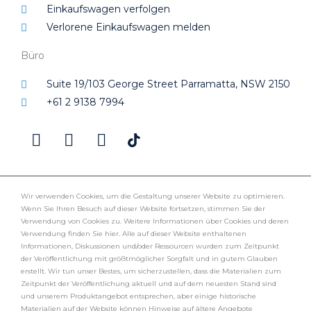
Einkaufswagen verfolgen
Verlorene Einkaufswagen melden
Büro
Suite 19/103 George Street Parramatta, NSW 2150
+61 2 9138 7994
F
I
L
a
n
i
c
s
n
e
t
k
b
a
e
Wir verwenden Cookies, um die Gestaltung unserer Website zu optimieren.
Wenn Sie Ihren Besuch auf dieser Website fortsetzen, stimmen Sie der
o
g
d
Verwendung von Cookies zu. Weitere Informationen über Cookies und deren
o
r
i
Verwendung finden Sie hier. Alle auf dieser Website enthaltenen
k
a
n
Informationen, Diskussionen und/oder Ressourcen wurden zum Zeitpunkt
der Veröffentlichung mit größtmöglicher Sorgfalt und in gutem Glauben
m
erstellt. Wir tun unser Bestes, um sicherzustellen, dass die Materialien zum
Zeitpunkt der Veröffentlichung aktuell und auf dem neuesten Stand sind
und unserem Produktangebot entsprechen, aber einige historische
Materialien auf der Website können Hinweise auf ältere Angebote